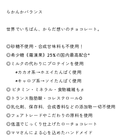
らかんかバランス
世界でいちばん、からだ想いのチョコレート。
◎砂糖不使用・合成甘味料も不使用！
◎希少糖｟羅漢果｠25%の国内最高配合*
◎ミルクの代わりにプロテインを使用
◉カカオ系→ホエイたんぱく使用
◉キャロブ系→ソイたんぱく使用
◎ ビタミン・ミネラル・食物繊維も♬
◎トランス脂肪酸・コレステロール0
◎乳化剤、保存料、合成香料などの添加物一切不使用
◎フェアトレードやこだわりの原料を使用
◎低温でじっくり仕上げたローチョコレート
◎ママさんによる心を込めたハンドメイド