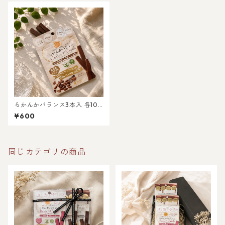
らかんかバランス3本入 各10
種
¥600
同じカテゴリの商品