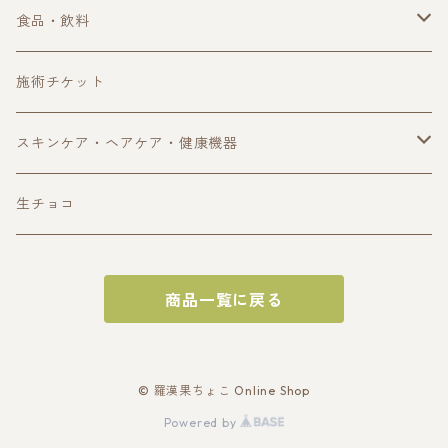
単品購入
食品・飲料
定期購入
珈琲・ノンカフェイン珈琲
施術チケット
ギフトボックス
ハーブティー
スキンケア・ヘアケア・健康機器
アウトレット
自然食品
オイル・スキンケア用品
生チョコ
サプリ・健康食品
ヘアケア用品
商品一覧に戻る
健康機器
その他
© 羅漢果ちょこ Online Shop
Powered by