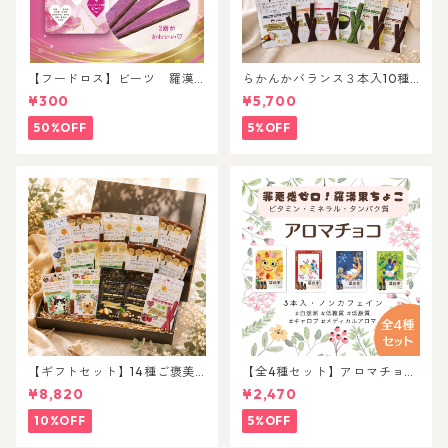
【フードロス】ビーツ 羅漢
らかんかバランス３本入10種
果チョコレート
セット
¥300
¥5,700
50%OFF
5%OFF
【ギフトセット】14種ご褒美
【全4種セット】アロマチョコ
アソートセット
３本入
¥8,820
¥2,470
10%OFF
5%OFF