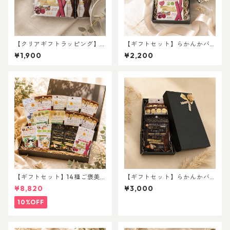
【クリアギフトラッピング】
【ギフトセット】らかんかバ
らかんかバランス3種アソート
ランス3種アソートセット
¥1,900
¥2,200
セット
【ギフトセット】14種ご褒美
【ギフトセット】らかんかバ
アソートセット
ランス3種+魅惑のチョコレー
¥8,820
¥3,000
トセット
10%OFF