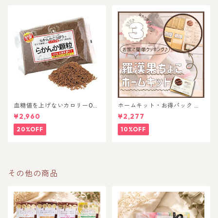
血糖値を上げないカロリー0の
ホームキット・お得パック 各
甘味料！体質改善&免疫力UP
種
¥2,960
¥2,277
する羅漢果顆粒
20%OFF
10%OFF
その他の商品