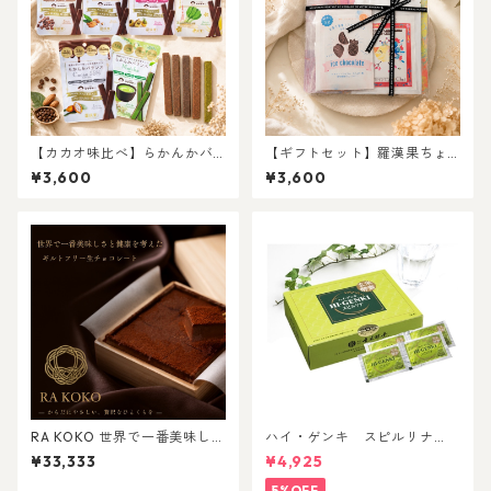
【カカオ味比べ】らかんかバ
【ギフトセット】羅漢果ちょ
ランス6種セット
こバラエティパック
¥3,600
¥3,600
RA KOKO 世界で一番美味しさ
ハイ・ゲンキ スピルリナ
と健康を考えたギルトフリー
（顆粒・90包入）
¥33,333
¥4,925
生チョコ 〜胡桃オイル×暖流〜
5%OFF