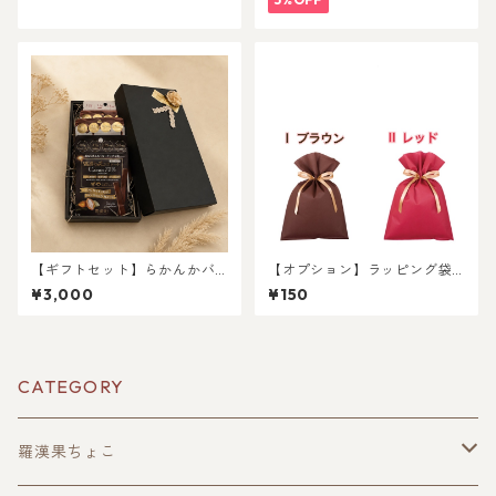
【ギフトセット】らかんかバ
【オプション】ラッピング袋
ランス3種+魅惑のチョコレー
（不織布）
¥3,000
¥150
トセット
CATEGORY
羅漢果ちょこ