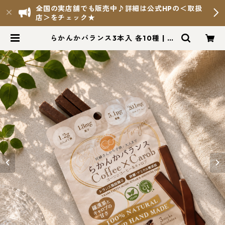
全国の実店舗でも販売中♪詳細は公式HPの＜取扱
店＞をチェック★
らかんかバランス3本入 各10種 | 羅
漢果ちょこ Online Shop