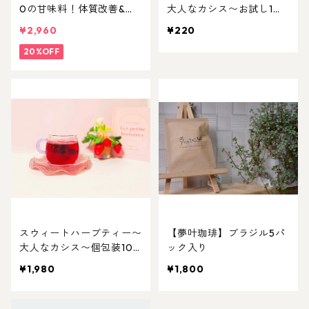
0の甘味料！体質改善&免
大人なカシス〜お試し1パ
疫力UPする羅漢果顆粒
ック
¥2,960
¥220
20%OFF
スウィートハーブティー〜
【夢叶珈琲】ブラジル5パ
大人なカシス〜個包装10
ック入り
パック
¥1,980
¥1,800