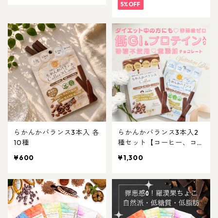
5%OFF
らかんかバランス3本入 各
らかんかバランス3本入2
10種
種セット【コーヒー、ココ
ナッツ】
¥600
¥1,300