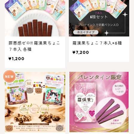
罪悪感ゼロ!! 羅漢果ちょこ
羅漢果ちょこ７本入×6種
７本入 各種
¥7,200
¥1,200