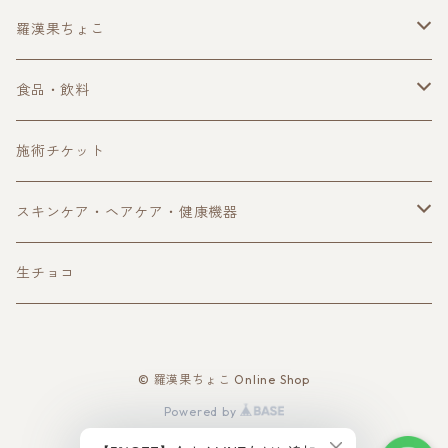
羅漢果ちょこ
単品購入
食品・飲料
定期購入
珈琲・ノンカフェイン珈琲
施術チケット
ギフトボックス
ハーブティー
スキンケア・ヘアケア・健康機器
アウトレット
自然食品
オイル・スキンケア用品
生チョコ
サプリ・健康食品
ヘアケア用品
© 羅漢果ちょこ Online Shop
健康機器
Powered by