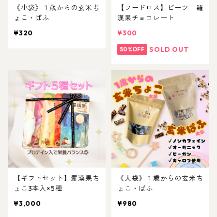
《小袋》１歳からの玄米ち
【フードロス】ビーツ 羅
ょこ・ぱふ
漢果チョコレート
¥320
¥300
SOLD OUT
50%OFF
【ギフトセット】羅漢果ち
《大袋》１歳からの玄米ち
ょこ3本入×5種
ょこ・ぱふ
¥3,000
¥980