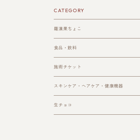
CATEGORY
羅漢果ちょこ
単品購入
食品・飲料
定期購入
珈琲・ノンカフェイン珈琲
施術チケット
ギフトボックス
ハーブティー
スキンケア・ヘアケア・健康機器
アウトレット
自然食品
オイル・スキンケア用品
生チョコ
サプリ・健康食品
ヘアケア用品