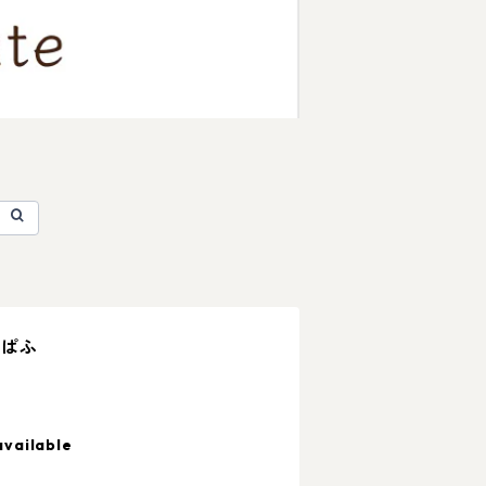
・ぱふ
available