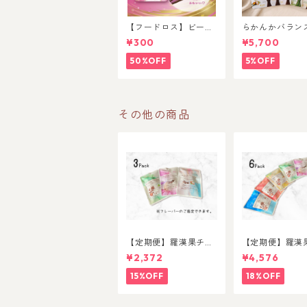
【フードロス】ビー
らかんかバラン
ツ 羅漢果チョコレー
入10種セット
¥300
¥5,700
ト
50%OFF
5%OFF
その他の商品
【定期便】羅漢果チョ
【定期便】羅漢
コレート（3パック）
コレート（6パ
¥2,372
¥4,576
15%OFF
18%OFF