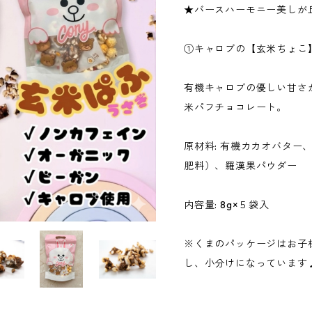
★バースハーモニー美しが
①キャロブの【玄米ちょこ
有機キャロブの優しい甘さ
米パフチョコレート。
原材料: 有機カカオバター
肥料）、羅漢果パウダー
内容量: 8g×５袋入
※くまのパッケージはお子
し、小分けになっています