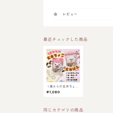
レビュー
最近チェックした商品
１歳からの玄米ちょ
こ・ぱふ
¥1,080
同じカテゴリの商品