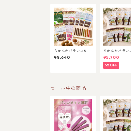
らかんかバランス6本
らかんかバラン
入8種セット
入10種セット
¥8,640
¥5,700
5%OFF
セール中の商品