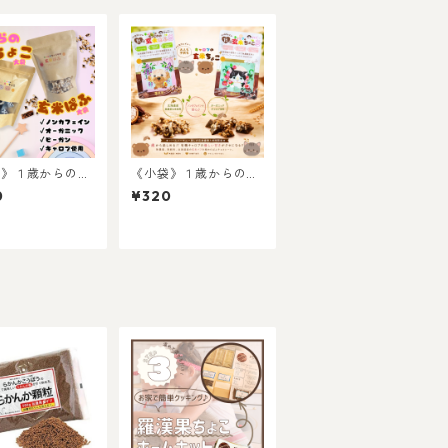
袋》１歳からの玄
《小袋》１歳からの玄
ょこ・ぱふ
米ちょこ・ぱふ
0
¥320