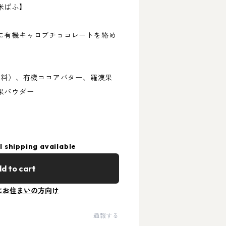
米ぱふ】
に有機キャロブチョコレートを絡め
肥料）、有機ココアバター、羅漢果
果パウダー
l shipping available
d to cart
にお住まいの方向け
通報する