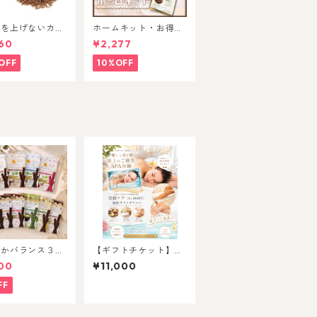
値を上げないカロ
ホームキット・お得パ
0の甘味料！体質
ック 各種
60
¥2,277
免疫力UPする羅
顆粒
OFF
10%OFF
んかバランス３本
【ギフトチケット】O
種セット
ganic Healing SPA 瑠
00
¥11,000
璃色の地球 美脚ケア
トリートメント40分
FF