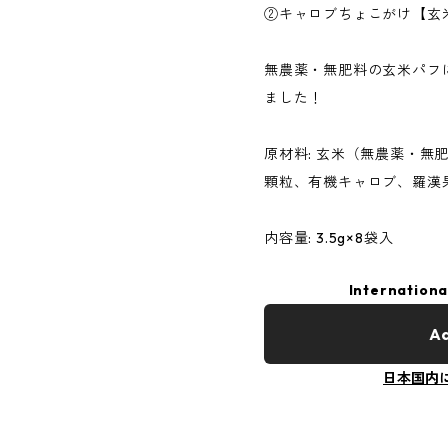
②キャロブちょこがけ【玄
無農薬・無肥料の玄米パフ
ました！
原材料: 玄米（無農薬・無
顆粒、有機キャロブ、羅漢
内容量: 3.5g×8袋入
Internationa
Ad
日本国内