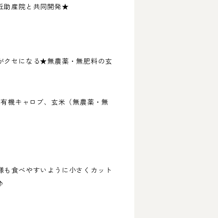
丘助産院と共同開発★
】
がクセになる★無農薬・無肥料の玄
、有機キャロブ、玄米（無農薬・無
様も食べやすいように小さくカット
♪