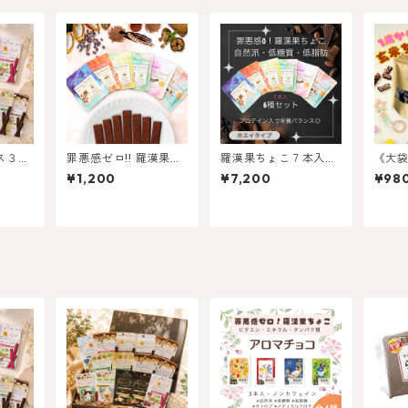
ス３本
罪悪感ゼロ!! 羅漢果ち
羅漢果ちょこ７本入×6
《大
ょこ７本入 各種
種
米ち
¥1,200
¥7,200
¥98