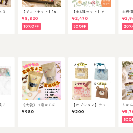
ス３本
【ギフトセット】14種
【全4種セット】アロ
血糖
ご褒美アソートセット
マチョコ３本入
リー
¥8,820
¥2,470
¥2,9
改善&
漢果
10%OFF
5%OFF
20%
果チョ
《大袋》１歳からの玄
【オプション】ラッピ
らか
ック）
米ちょこ・ぱふ
ング各種（紙袋）
入10
¥980
¥200
¥5,7
5%O