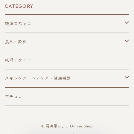
CATEGORY
羅漢果ちょこ
単品購入
食品・飲料
定期購入
珈琲・ノンカフェイン珈琲
施術チケット
ギフトボックス
ハーブティー
スキンケア・ヘアケア・健康機器
アウトレット
自然食品
オイル・スキンケア用品
生チョコ
サプリ・健康食品
ヘアケア用品
© 羅漢果ちょこ Online Shop
健康機器