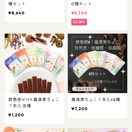
種セット
0種セット
¥8,640
¥5,700
5%OFF
罪悪感ゼロ!! 羅漢果ちょこ
羅漢果ちょこ７本入×6種
７本入 各種
¥7,200
¥1,200