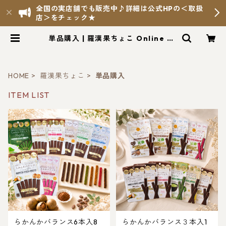
全国の実店舗でも販売中♪詳細は公式HPの＜取扱
店＞をチェック★
単品購入 | 羅漢果ちょこ Online Sh
op
HOME
羅漢果ちょこ
単品購入
ITEM LIST
らかんかバランス6本入8
らかんかバランス３本入1