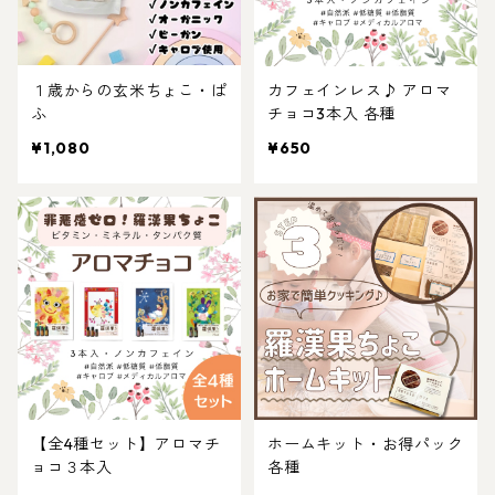
１歳からの玄米ちょこ・ぱ
カフェインレス♪ アロマ
ふ
チョコ3本入 各種
¥1,080
¥650
【全4種セット】アロマチ
ホームキット・お得パック
ョコ３本入
各種