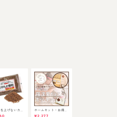
値を上げないカロ
ホームキット・お得パ
0の甘味料！体質
ック 各種
60
¥2,277