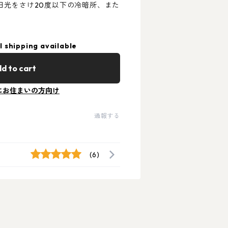
日光をさけ20度以下の冷暗所、また
l shipping available
d to cart
にお住まいの方向け
通報する
(6)