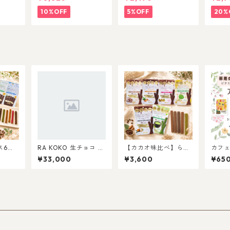
改善&
漢果
10%OFF
5%OFF
20%
ス6本
RA KOKO 生チョコ 〜
【カカオ味比べ】らか
カフェ
暖流〜
んかバランス6種セッ
マチョ
¥33,000
¥3,600
¥65
ト