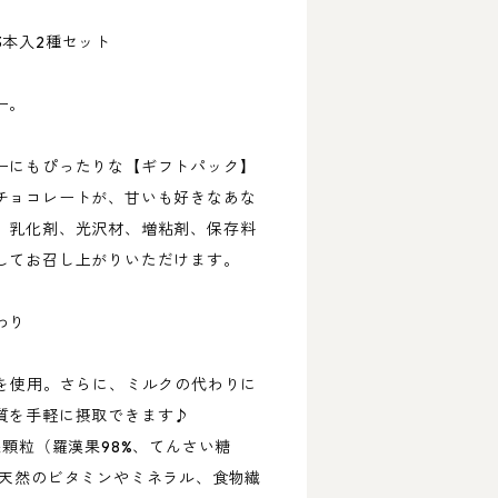
3本入2種セット
ー。
ーにもぴったりな【ギフトパック】
チョコレートが、甘いも好きなあな
。乳化剤、光沢材、増粘剤、保存料
してお召し上がりいただけます。
わり
果を使用。さらに、ミルクの代わりに
質を手軽に摂取できます♪
果顆粒（羅漢果98%、てんさい糖
、天然のビタミンやミネラル、食物繊