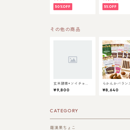
ト
50%OFF
5%OFF
その他の商品
玄米酵素+ソイチョコ
らかんかバラン
６パックセット
入8種セット
¥9,800
¥8,640
CATEGORY
羅漢果ちょこ