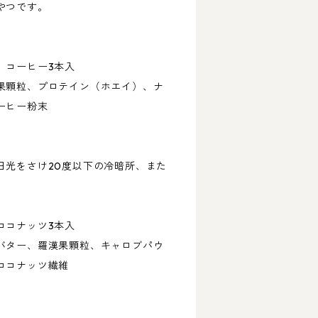
やつです。
 コーヒー3本入
果顆粒、プロテイン（ホエイ）、ナ
ーヒー粉末
日光をさけ20度以下の冷暗所、また
ココナッツ3本入
バター、羅漢果顆粒、キャロブパウ
ココナッツ繊維