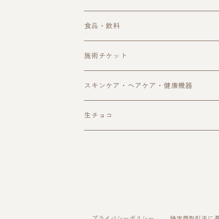
単品購入
食品・飲料
定期購入
珈琲・ノンカフェイン珈琲
施術チケット
ギフトボックス
ハーブティー
スキンケア・ヘアケア・健康機器
アウトレット
自然食品
オイル・スキンケア用品
生チョコ
サプリ・健康食品
ヘアケア用品
健康機器
その他
プライバシーポリシー
特定商取引法に