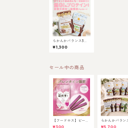
らかんかバランス3本
入2種セット【コーヒ
¥1,300
ー、ココナッツ】
セール中の商品
【フードロス】ビー
らかんかバラン
ツ 羅漢果チョコレー
入10種セット
¥300
¥5,700