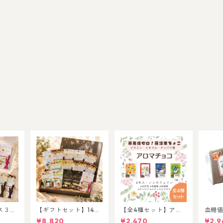
ス３本
【ギフトセット】14種
【全4種セット】アロ
血糖
ご褒美アソートセット
マチョコ３本入
リー
¥8,820
¥2,470
¥2,9