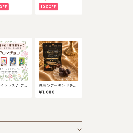
免疫力UPする羅
顆粒
OFF
10%OFF
インレス♪ アロ
魅惑のアーモンドチョ
コ3本入 各種
コレート
0
¥1,080