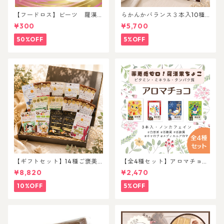
【フードロス】ビーツ 羅漢
らかんかバランス３本入10種
果チョコレート
セット
¥300
¥5,700
50%OFF
5%OFF
【ギフトセット】14種ご褒美
【全4種セット】アロマチョコ
アソートセット
３本入
¥8,820
¥2,470
10%OFF
5%OFF