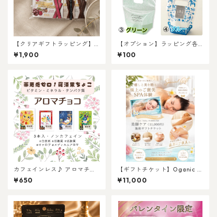
【クリアギフトラッピング】
【オプション】ラッピング各
らかんかバランス3種アソート
種(ビニール）
¥1,900
¥100
セット
カフェインレス♪ アロマチョ
【ギフトチケット】Oganic H
コ3本入 各種
ealing SPA 瑠璃色の地球 美
¥650
¥11,000
脚ケアトリートメント40分