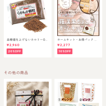
血糖値を上げないカロリー0の
ホームキット・お得パック 各
甘味料！体質改善&免疫力UP
種
¥2,960
¥2,277
する羅漢果顆粒
20%OFF
10%OFF
その他の商品