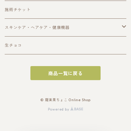
定期購入
珈琲・ノンカフェイン珈琲
施術チケット
ギフトボックス
ハーブティー
スキンケア・ヘアケア・健康機器
アウトレット
自然食品
オイル・スキンケア用品
生チョコ
サプリ・健康食品
ヘアケア用品
商品一覧に戻る
健康機器
その他
© 羅漢果ちょこ Online Shop
Powered by