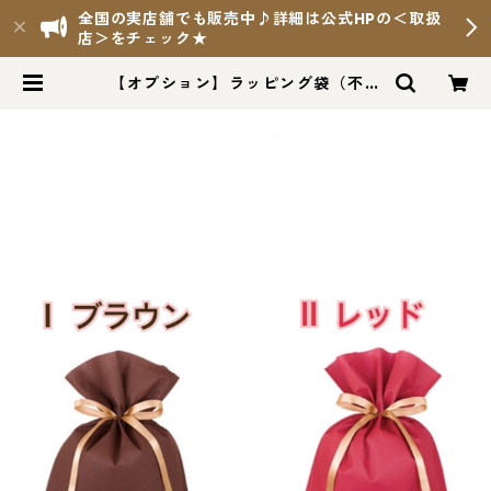
全国の実店舗でも販売中♪詳細は公式HPの＜取扱
店＞をチェック★
【オプション】ラッピング袋（不織
布） | 羅漢果ちょこ Online Shop