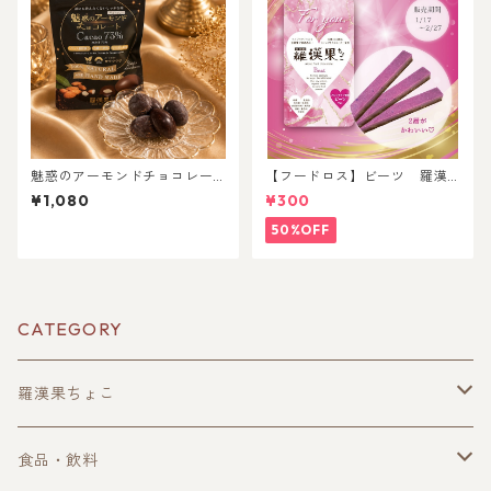
魅惑のアーモンドチョコレー
【フードロス】ビーツ 羅漢
ト
果チョコレート
¥1,080
¥300
50%OFF
CATEGORY
羅漢果ちょこ
単品購入
食品・飲料