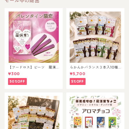
セール中の商品
【フードロス】ビーツ 羅漢
らかんかバランス３本入10種
果チョコレート
セット
¥300
¥5,700
50%OFF
5%OFF