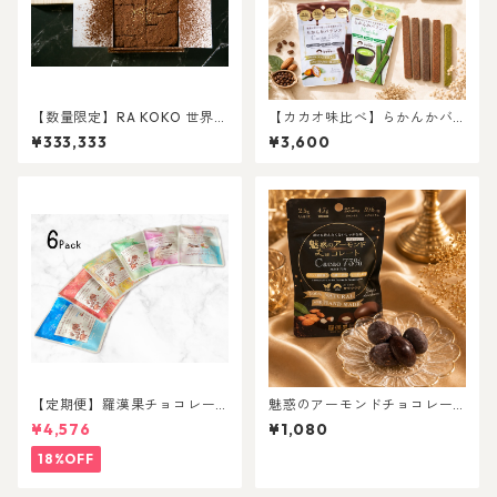
【数量限定】RA KOKO 世界で
【カカオ味比べ】らかんかバ
一番美味しさと健康を考えた
ランス6種セット
¥333,333
¥3,600
ギルトフリー生チョコ 〜プレ
ミアム〜
【定期便】羅漢果チョコレー
魅惑のアーモンドチョコレー
ト（6パック）
ト
¥4,576
¥1,080
18%OFF