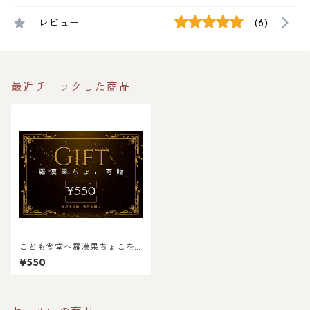
レビュー
(6)
最近チェックした商品
こども食堂へ羅漢果ちょこを
寄贈する【チョコレート大
¥550
使】