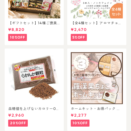
【ギフトセット】14種ご褒美
【全4種セット】アロマチョコ
アソートセット
３本入
¥8,820
¥2,470
10%OFF
5%OFF
血糖値を上げないカロリー0の
ホームキット・お得パック 各
甘味料！体質改善&免疫力UP
種
¥2,960
¥2,277
する羅漢果顆粒
20%OFF
10%OFF