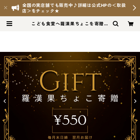
全国の実店舗でも販売中♪詳細は公式HPの＜取扱
店＞をチェック★
こども食堂へ羅漢果ちょこを寄贈す
る【チョコレート大使】 | 羅漢果ち
ょこ Online Shop