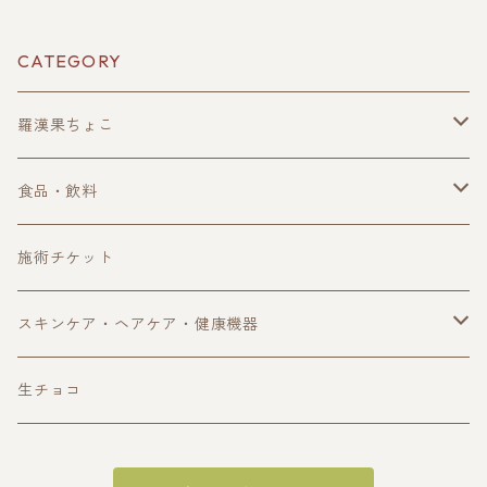
CATEGORY
羅漢果ちょこ
単品購入
食品・飲料
定期購入
珈琲・ノンカフェイン珈琲
施術チケット
ギフトボックス
ハーブティー
スキンケア・ヘアケア・健康機器
アウトレット
自然食品
オイル・スキンケア用品
生チョコ
サプリ・健康食品
ヘアケア用品