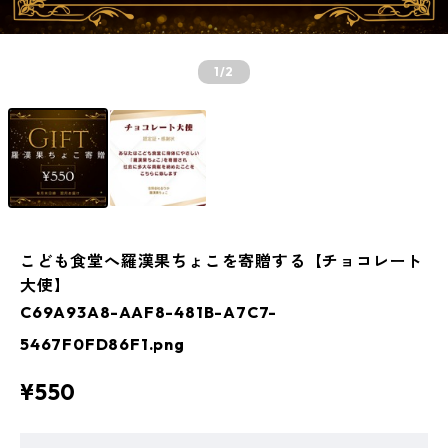
1
/2
こども食堂へ羅漢果ちょこを寄贈する【チョコレート
大使】
C69A93A8-AAF8-481B-A7C7-
5467F0FD86F1.png
¥550