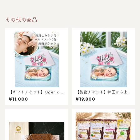
その他の商品
【ギフトチケット】Oganic H
【施術チケット】韓国から上
ealing SPA 瑠璃色の地球 首
陸‼︎吸引しない毛穴洗浄で美肌
¥11,000
¥19,800
肩こりケア付ヘッドスパ40分
を育てる✨Organic Healing S
（11,000円相当）ギフトチケ
PA 瑠璃色の地球 フェイシャ
ット
ルエステチケット